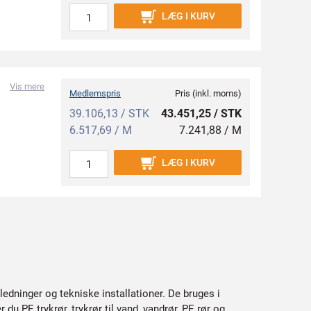
LÆG I KURV
Vis mere
Medlemspris
Pris (inkl. moms)
39.106,13 / STK
43.451,25 / STK
6.517,69 / M
7.241,88 / M
LÆG I KURV
ledninger og tekniske installationer. De bruges i
 PE trykrør, trykrør til vand, vandrør, PE rør og