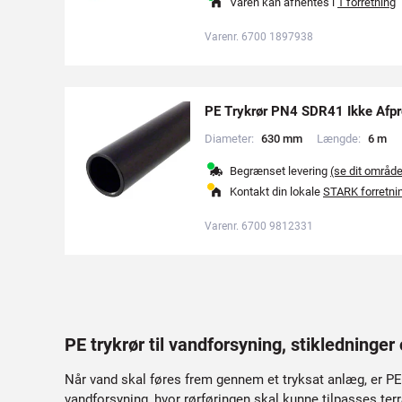
Varen kan afhentes i
1 forretning
Varenr. 6700 1897938
PE Trykrør PN4 SDR41 Ikke Afpr
Diameter:
6
3
0
m
m
Længde:
6
m
Begrænset levering
(se dit områd
Kontakt din lokale
STARK forretni
Varenr. 6700 9812331
PE trykrør til vandforsyning, stikledninger 
Når vand skal føres frem gennem et tryksat anlæg, er PE t
vandforsyning, hvor rørføringen skal kunne tilpasses ter