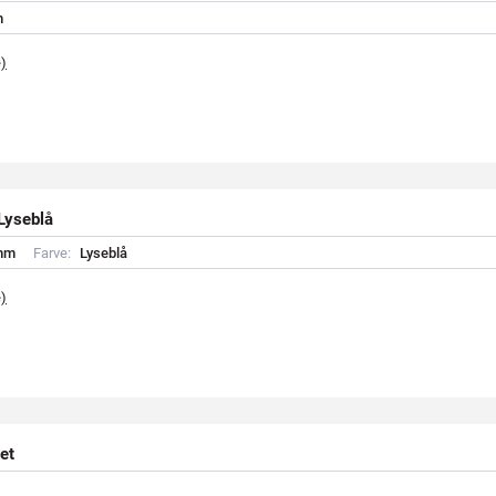
m
e)
Lyseblå
m
m
Farve:
L
y
s
e
b
l
å
e)
et