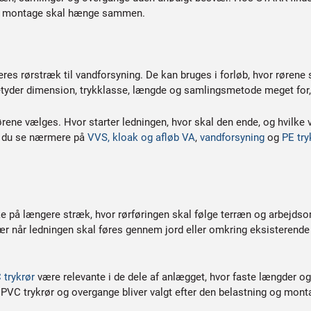
d og montage skal hænge sammen.
overes rørstræk til vandforsyning. De kan bruges i forløb, hvor rørene
Her betyder dimension, trykklasse, længde og samlingsmetode meget fo
rene vælges. Hvor starter ledningen, hvor skal den ende, og hvilke ve
an du se nærmere på
VVS, kloak og afløb VA
,
vandforsyning
og
PE try
ke på længere stræk, hvor rørføringen skal følge terræn og arbejdsom
ær når ledningen skal føres gennem jord eller omkring eksisterende 
 trykrør
være relevante i de dele af anlægget, hvor faste længder o
r, PVC trykrør og overgange bliver valgt efter den belastning og mont