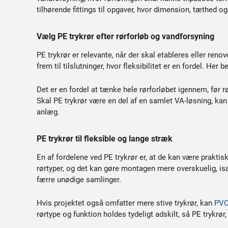
tilhørende fittings til opgaver, hvor dimension, tæthe
Vælg PE trykrør efter rørforløb og vandforsyning
PE trykrør er relevante, når der skal etableres eller ren
frem til tilslutninger, hvor fleksibilitet er en fordel. 
Det er en fordel at tænke hele rørforløbet igennem, før rø
Skal PE trykrør være en del af en samlet VA-løsning, k
anlæg.
PE trykrør til fleksible og lange stræk
En af fordelene ved PE trykrør er, at de kan være praktis
rørtyper, og det kan gøre montagen mere overskuelig, is
færre unødige samlinger.
Hvis projektet også omfatter mere stive trykrør, kan
PVC
rørtype og funktion holdes tydeligt adskilt, så PE trykrø