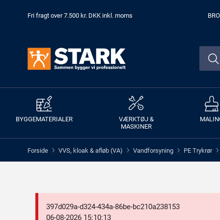
Fri fragt over 7.500 kr. DKK inkl. moms
BRO
BYGGEMATERIALER
VÆRKTØJ &
MALIN
MASKINER
Forside
VVS, kloak & afløb (VA)
Vandforsyning
PE Trykrør
>
>
>
>
397d029a-d324-434a-86be-bc210a238153
06-08-2026 15:10:13