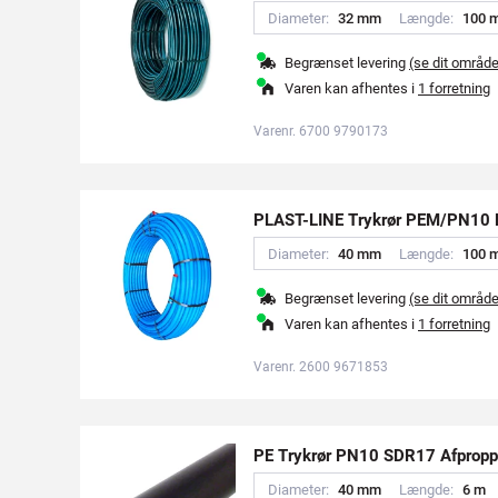
Diameter:
3
2
m
m
Længde:
1
0
0
Begrænset levering
(se dit områd
Varen kan afhentes i
1 forretning
Varenr. 6700 9790173
PLAST-LINE Trykrør PEM/PN10 
Diameter:
4
0
m
m
Længde:
1
0
0
Begrænset levering
(se dit områd
Varen kan afhentes i
1 forretning
Varenr. 2600 9671853
PE Trykrør PN10 SDR17 Afpropp
Diameter:
4
0
m
m
Længde:
6
m