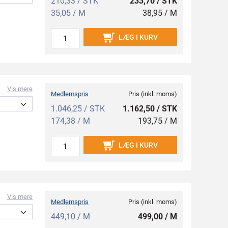
210,33 / STK
233,70 / STK
35,05 / M
38,95 / M
LÆG I KURV
Vis mere
Medlemspris
Pris (inkl. moms)
1.046,25 / STK
1.162,50 / STK
174,38 / M
193,75 / M
LÆG I KURV
Vis mere
Medlemspris
Pris (inkl. moms)
449,10 / M
499,00 / M