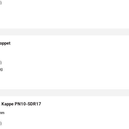
e)
oppet
e)
ng
lå Kappe PN10-SDR17
m
m
e)