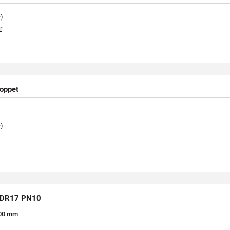
e)
r
oppet
e)
 SDR17 PN10
0
0
m
m