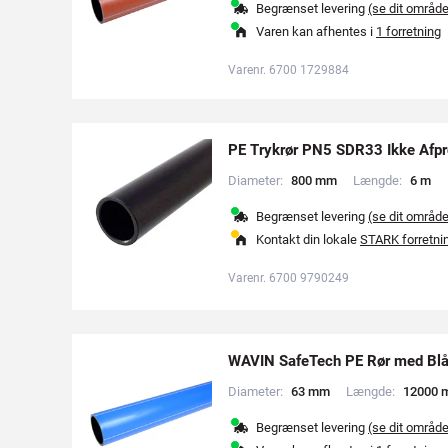
Begrænset levering
(se dit områd
Varen kan afhentes i
1 forretning
Varenr. 6700 1729884
PE Trykrør PN5 SDR33 Ikke Afpr
Diameter:
8
0
0
m
m
Længde:
6
m
Begrænset levering
(se dit områd
Kontakt din lokale
STARK forretni
Varenr. 6700 9790249
WAVIN SafeTech PE Rør med B
Diameter:
6
3
m
m
Længde:
1
2
0
0
0
Begrænset levering
(se dit områd