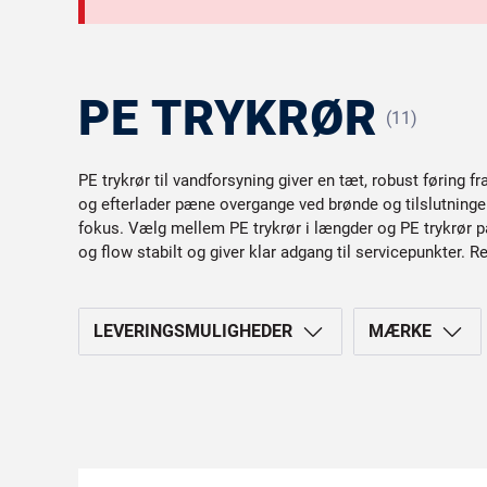
PE TRYKRØR
(11)
PE trykrør til vandforsyning giver en tæt, robust føring fr
og efterlader pæne overgange ved brønde og tilslutninger.
fokus. Vælg mellem PE trykrør i længder og PE trykrør på
og flow stabilt og giver klar adgang til servicepunkter. R
LEVERINGSMULIGHEDER
MÆRKE