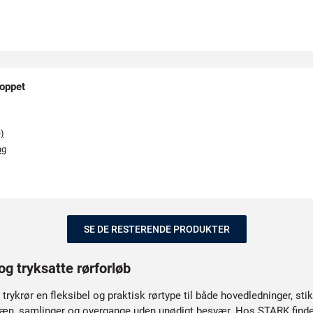
oppet
e)
ng
SE DE RESTERENDE PRODUKTER
og tryksatte rørforløb
rykrør en fleksibel og praktisk rørtype til både hovedledninger, stik
ræn, samlinger og overgange uden unødigt besvær. Hos STARK finder du