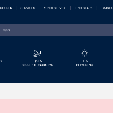
CHURER
SERVICES
KUNDESERVICE
FIND STARK
TØJSH
G
TØJ &
EL &
SIKKERHEDSUDSTYR
BELYSNING