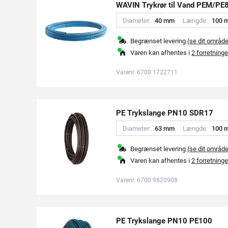
WAVIN Trykrør til Vand PEM/PE
Diameter:
4
0
m
m
Længde:
1
0
0
Begrænset levering
(se dit områd
Varen kan afhentes i
2 forretninge
Varenr. 6700 1722711
PE Trykslange PN10 SDR17
Diameter:
6
3
m
m
Længde:
1
0
0
Begrænset levering
(se dit områd
Varen kan afhentes i
2 forretninge
Varenr. 6700 9820908
PE Trykslange PN10 PE100