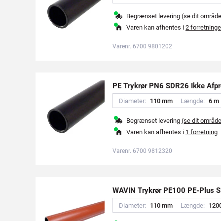
Begrænset levering
(se dit områd
Varen kan afhentes i
2 forretninge
Varenr. 6700 9801202
PE Trykrør PN6 SDR26 Ikke Afpr
Diameter:
1
1
0
m
m
Længde:
6
m
Begrænset levering
(se dit områd
Varen kan afhentes i
1 forretning
Varenr. 6700 9812320
WAVIN Trykrør PE100 PE-Plus
Diameter:
1
1
0
m
m
Længde:
1
2
0