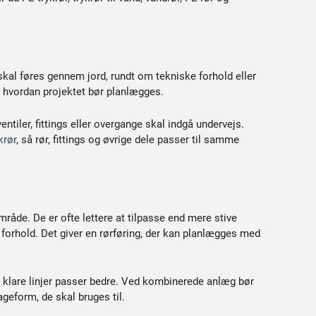
 skal føres gennem jord, rundt om tekniske forhold eller
r, hvordan projektet bør planlægges.
ntiler, fittings eller overgange skal indgå undervejs.
krør
, så rør, fittings og øvrige dele passer til samme
råde. De er ofte lettere at tilpasse end mere stive
forhold. Det giver en rørføring, der kan planlægges med
g klare linjer passer bedre. Ved kombinerede anlæg bør
ageform, de skal bruges til.