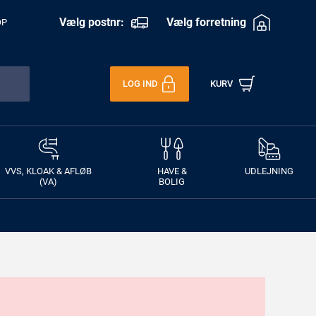
Vælg postnr:
Vælg forretning
OP
LOG IND
KURV
VVS, KLOAK & AFLØB
HAVE &
UDLEJNING
(VA)
BOLIG