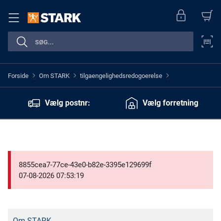
Forside
Om STARK
tilgaengelighedsredogoerelse
>
>
>
Vælg postnr:
Vælg forretning
8855cea7-77ce-43e0-b82e-3395e129699f
07-08-2026 07:53:19
Om STARK