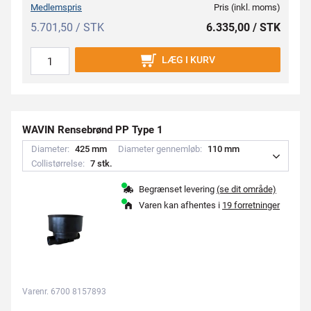
Medlemspris
Pris (inkl. moms)
5.701,50 / STK
6.335,00 / STK
LÆG I KURV
WAVIN Rensebrønd PP Type 1
Diameter:
4
2
5
m
m
Diameter gennemløb:
1
1
0
m
m
Collistørrelse:
7
s
t
k
.
Begrænset levering
(se dit område)
Varen kan afhentes i
19 forretninger
Varenr. 6700 8157893