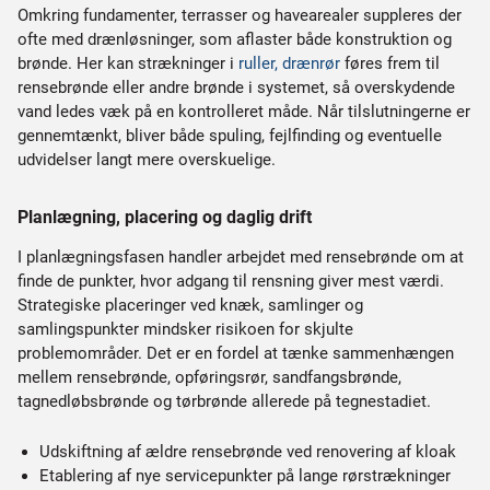
Omkring fundamenter, terrasser og havearealer suppleres der
ofte med drænløsninger, som aflaster både konstruktion og
brønde. Her kan strækninger i
ruller, drænrør
føres frem til
rensebrønde eller andre brønde i systemet, så overskydende
vand ledes væk på en kontrolleret måde. Når tilslutningerne er
gennemtænkt, bliver både spuling, fejlfinding og eventuelle
udvidelser langt mere overskuelige.
Planlægning, placering og daglig drift
I planlægningsfasen handler arbejdet med rensebrønde om at
finde de punkter, hvor adgang til rensning giver mest værdi.
Strategiske placeringer ved knæk, samlinger og
samlingspunkter mindsker risikoen for skjulte
problemområder. Det er en fordel at tænke sammenhængen
mellem rensebrønde, opføringsrør, sandfangsbrønde,
tagnedløbsbrønde og tørbrønde allerede på tegnestadiet.
Udskiftning af ældre rensebrønde ved renovering af kloak
Etablering af nye servicepunkter på lange rørstrækninger