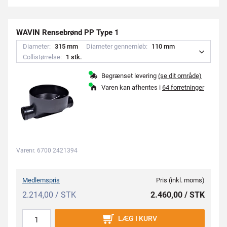
WAVIN Rensebrønd PP Type 1
Diameter:
3
1
5
m
m
Diameter gennemløb:
1
1
0
m
m
Collistørrelse:
1
s
t
k
.
Begrænset levering
(se dit område)
Varen kan afhentes i
64 forretninger
Varenr. 6700 2421394
Medlemspris
Pris (inkl. moms)
2.214,00 / STK
2.460,00 / STK
LÆG I KURV