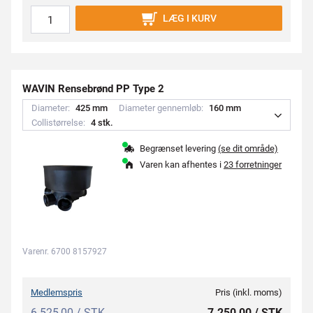
LÆG I KURV
WAVIN Rensebrønd PP Type 2
Diameter:
4
2
5
m
m
Diameter gennemløb:
1
6
0
m
m
Collistørrelse:
4
s
t
k
.
Begrænset levering
(se dit område)
Varen kan afhentes i
23 forretninger
Varenr. 6700 8157927
Medlemspris
Pris (inkl. moms)
6.525,00 / STK
7.250,00 / STK