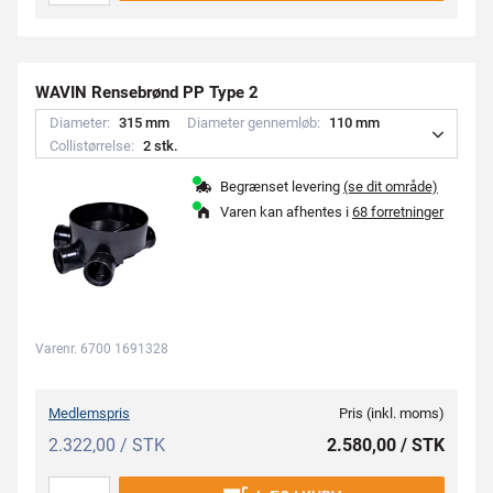
WAVIN Rensebrønd PP Type 2
Diameter:
3
1
5
m
m
Diameter gennemløb:
1
1
0
m
m
Collistørrelse:
2
s
t
k
.
Begrænset levering
(se dit område)
Varen kan afhentes i
68 forretninger
Varenr. 6700 1691328
Medlemspris
Pris (inkl. moms)
2.322,00 / STK
2.580,00 / STK