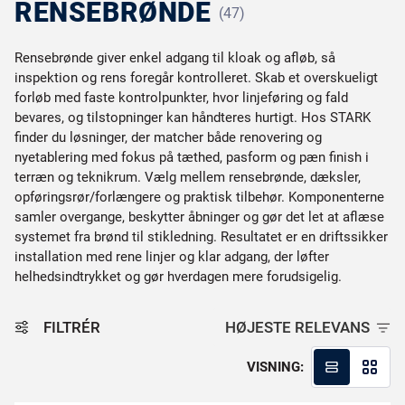
RENSEBRØNDE
(47)
Rensebrønde giver enkel adgang til kloak og afløb, så
inspektion og rens foregår kontrolleret. Skab et overskueligt
forløb med faste kontrolpunkter, hvor linjeføring og fald
bevares, og tilstopninger kan håndteres hurtigt. Hos STARK
finder du løsninger, der matcher både renovering og
nyetablering med fokus på tæthed, pasform og pæn finish i
terræn og teknikrum. Vælg mellem rensebrønde, dæksler,
opføringsrør/forlængere og praktisk tilbehør. Komponenterne
samler overgange, beskytter åbninger og gør det let at aflæse
systemet fra brønd til stikledning. Resultatet er en driftssikker
installation med rene linjer og klar adgang, der løfter
helhedsindtrykket og gør hverdagen mere forudsigelig.
FILTRÉR
HØJESTE RELEVANS
VISNING: