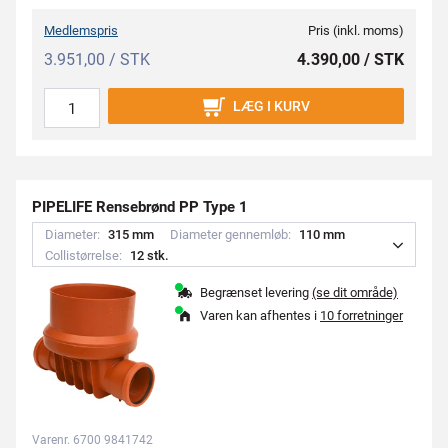
Medlemspris
Pris (inkl. moms)
3.951,00 / STK
4.390,00 / STK
LÆG I KURV
PIPELIFE Rensebrønd PP Type 1
Diameter:
3
1
5
m
m
Diameter gennemløb:
1
1
0
m
m
Collistørrelse:
1
2
s
t
k
.
Begrænset levering
(se dit område)
Varen kan afhentes i
10 forretninger
Varenr. 6700 9841742