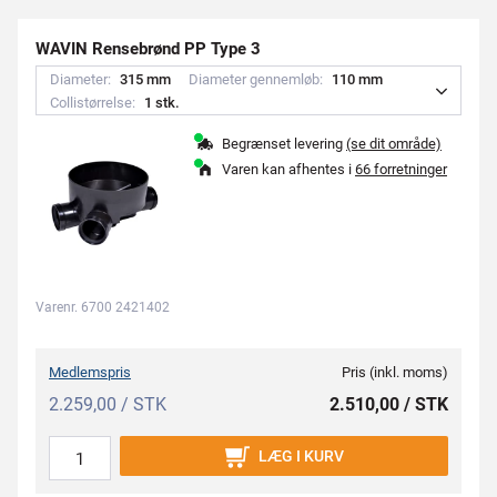
WAVIN Rensebrønd PP Type 3
Diameter:
3
1
5
m
m
Diameter gennemløb:
1
1
0
m
m
Collistørrelse:
1
s
t
k
.
Begrænset levering
(se dit område)
Varen kan afhentes i
66 forretninger
Varenr. 6700 2421402
Medlemspris
Pris (inkl. moms)
2.259,00 / STK
2.510,00 / STK
LÆG I KURV