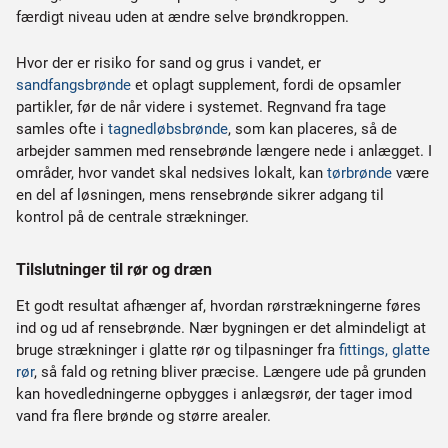
færdigt niveau uden at ændre selve brøndkroppen.
Hvor der er risiko for sand og grus i vandet, er
sandfangsbrønde
et oplagt supplement, fordi de opsamler
partikler, før de når videre i systemet. Regnvand fra tage
samles ofte i
tagnedløbsbrønde
, som kan placeres, så de
arbejder sammen med rensebrønde længere nede i anlægget. I
områder, hvor vandet skal nedsives lokalt, kan
tørbrønde
være
en del af løsningen, mens rensebrønde sikrer adgang til
kontrol på de centrale strækninger.
Tilslutninger til rør og dræn
Et godt resultat afhænger af, hvordan rørstrækningerne føres
ind og ud af rensebrønde. Nær bygningen er det almindeligt at
bruge strækninger i glatte rør og tilpasninger fra
fittings, glatte
rør
, så fald og retning bliver præcise. Længere ude på grunden
kan hovedledningerne opbygges i anlægsrør, der tager imod
vand fra flere brønde og større arealer.