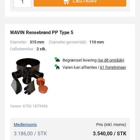
LÆG I KURV
WAVIN Rensebrønd PP Type 5
Diameter:
3
1
5
m
m
Diameter gennemløb:
1
1
0
m
m
Collistørrelse:
2
s
t
k
.
Begrænset levering
(se dit område)
Varen kan afhentes i
61 forretninger
Varenr. 6700 1879906
Medlemspris
Pris (inkl. moms)
3.186,00 / STK
3.540,00 / STK