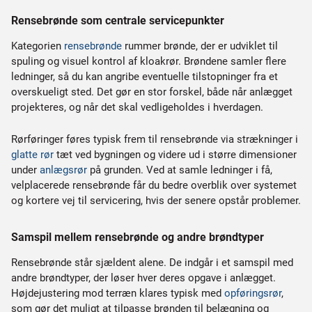
Rensebrønde som centrale servicepunkter
Kategorien
rensebrønde
rummer brønde, der er udviklet til
spuling og visuel kontrol af kloakrør. Brøndene samler flere
ledninger, så du kan angribe eventuelle tilstopninger fra et
overskueligt sted. Det gør en stor forskel, både når anlægget
projekteres, og når det skal vedligeholdes i hverdagen.
Rørføringer føres typisk frem til rensebrønde via strækninger i
glatte rør
tæt ved bygningen og videre ud i større dimensioner
under
anlægsrør
på grunden. Ved at samle ledninger i få,
velplacerede rensebrønde får du bedre overblik over systemet
og kortere vej til servicering, hvis der senere opstår problemer.
Samspil mellem rensebrønde og andre brøndtyper
Rensebrønde står sjældent alene. De indgår i et samspil med
andre brøndtyper, der løser hver deres opgave i anlægget.
Højdejustering mod terræn klares typisk med
opføringsrør
,
som gør det muligt at tilpasse brønden til belægning og