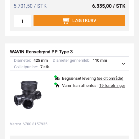
5.701,50 / STK
6.335,00 / STK
LÆG I KURV
WAVIN Rensebrønd PP Type 3
Diameter:
4
2
5
m
m
Diameter gennemløb:
1
1
0
m
m
Collistørrelse:
7
s
t
k
.
Begrænset levering
(se dit område)
Varen kan afhentes i
19 forretninger
Varenr. 6700 8157935