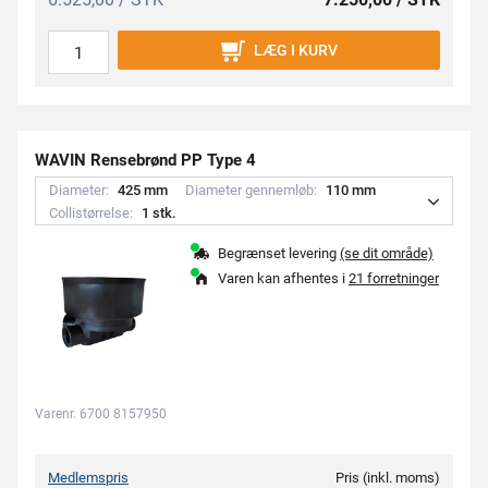
LÆG I KURV
WAVIN Rensebrønd PP Type 4
Diameter:
4
2
5
m
m
Diameter gennemløb:
1
1
0
m
m
Collistørrelse:
1
s
t
k
.
Begrænset levering
(se dit område)
Varen kan afhentes i
21 forretninger
Varenr. 6700 8157950
Medlemspris
Pris (inkl. moms)