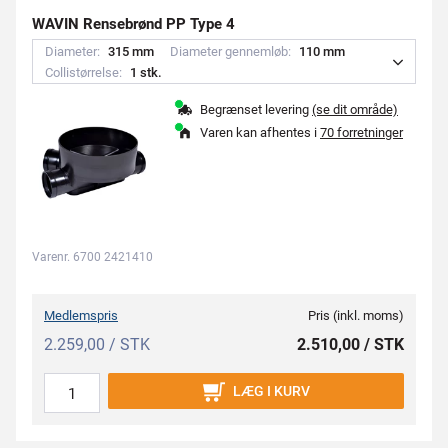
WAVIN Rensebrønd PP Type 4
Diameter:
3
1
5
m
m
Diameter gennemløb:
1
1
0
m
m
Collistørrelse:
1
s
t
k
.
Begrænset levering
(se dit område)
Varen kan afhentes i
70 forretninger
Varenr. 6700 2421410
Medlemspris
Pris (inkl. moms)
2.259,00 / STK
2.510,00 / STK
LÆG I KURV